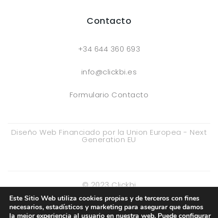
Contacto
+34 644 360 693
info@clickbi.es
Formulario Contacto
Diseño Web Financiado por la Union Europea - Next
Generation EU
© 2023 Clickbi
Este Sitio Web utiliza cookies propias y de terceros con fines
Cookies
Aviso Legal y Política de Privacidad
necesarios, estadísticos y marketing para asegurar que damos
la mejor experiencia al usuario en nuestra web. Puede configurar