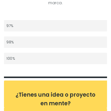
marca.
Presupuestos en menos de 24 horas
97%
Proyectos entregados en plazo
98%
Compromiso de nuestro equipo
100%
¿Tienes una idea o proyecto
en mente?